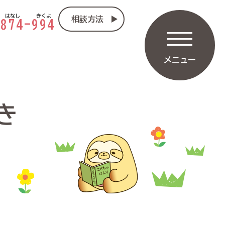
はなし
きくよ
相談方法
-
874
-
994
メニュー
き