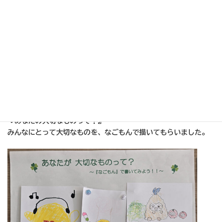
・話を ちゃんと さいごまで きいてほしい。
・おしつけられている かんじがする。家族みんな すきなのに き
らい。
・すぐに おこらないで ください。
・仕事無理せずガンバ！
・やっぱ ねるとき きもちいいな！
・いつも おいしいご飯を作ってくれて ありがとう！
・けんこうでは、大人もかならず休けいしたり、水分を とってね
（できるだけ）
『あなたの大切なものって？』
みんなにとって大切なものを、なごもんで描いてもらいました。