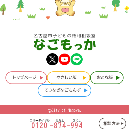
トップページ
やさしい版
おとな版
てつなぎなごもんず
©
City of Nagoya.
フリーダイヤル
はなし
きくよ
相談方法
0120
-
874
-
994