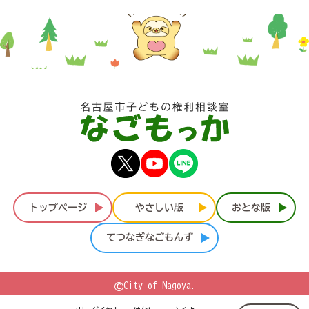
トップページ
やさしい版
おとな版
てつなぎなごもんず
©
City of Nagoya.