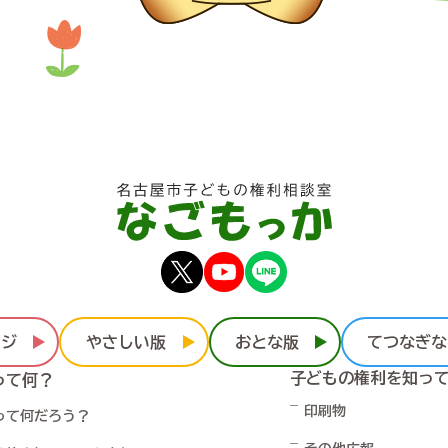
ージ
やさしい版
おとな版
てつなぎな
子どもの権利を知っ
って何？
印刷物
って何だろう？