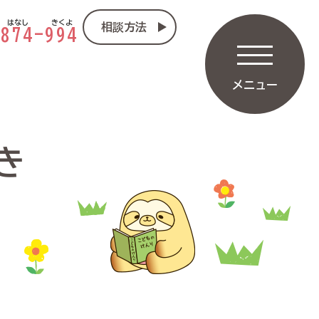
はなし
きくよ
相談方法
-
874
-
994
メニュー
き