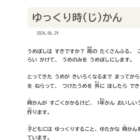
ゆっくり時(じ)かん
2026.06.29
あめ
うめぼしは すきですか？
雨
の たくさんふる、 
らい かけて、 うめのみを うめぼしにします。
とってきた うめが きいろくなるまで まってか
そと
を ねらって、 つけたうめを
外
に ほしたら で
じ
ねん
時
かんが すごくかかるけど、 1
年
かん おいしい
つく
作
ります。
こ
じ
子
どもには ゆっくりすること、ゆたかな
時
かん
ています。