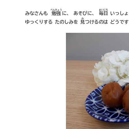
べんきょう
まいにち
みなさんも
勉強
に、 あそびに、
毎日
いっしょ
み
ゆっくりする たのしみを
見
つけるのは どうで