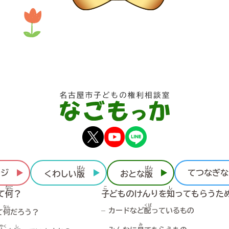
ばん
ばん
ージ
てつなぎな
くわしい
版
おとな
版
なに
こ
し
て
何
？
子
どものけんりを
知
ってもらうた
くば
なん
カードなど
配
っているもの
て
何
だろう？
み
やく
し