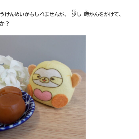
すこ
じ
うけんめいかもしれませんが、
少
し
時
かんをかけて、
すか？