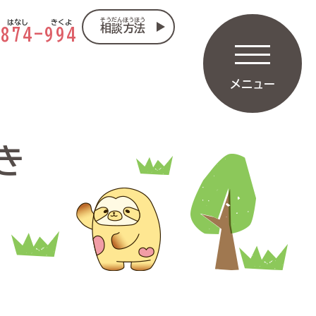
そうだんほうほう
はなし
きくよ
相談方法
-
874
-
994
メニュー
き