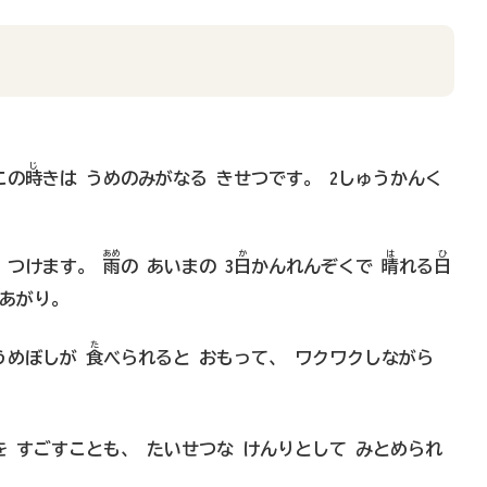
じ
この
時
きは うめのみがなる きせつです。 2しゅうかんく
あめ
か
は
ひ
ら つけます。
雨
の あいまの 3
日
かんれんぞくで
晴
れる
日
きあがり。
た
うめぼしが
食
べられると おもって、 ワクワクしながら
を すごすことも、 たいせつな けんりとして みとめられ