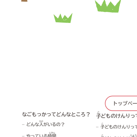
トップペ
こ
なごもっかってどんなところ？
子
どものけんりっ
ひと
どんな
人
がいるの？
こ
子
どものけんりっ
じかん
やっている
時間
こ
じょう