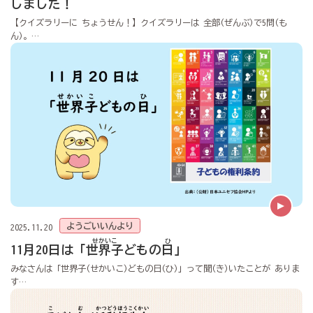
しました！
【クイズラリーに ちょうせん！】クイズラリーは 全部(ぜんぶ)で5問(も
ん)。…
ようごいいんより
2025.11.20
せかいこ
ひ
11月20日は「
世界子
どもの
日
」
みなさんは「世界子(せかいこ)どもの日(ひ)」って聞(き)いたことが ありま
す…