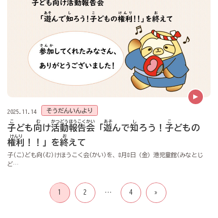
そうだんいんより
2025.11.14
こ
む
かつどうほうこくかい
あそ
し
こ
子
ども
向
け
活動報告会
「
遊
んで
知
ろう！
子
どもの
けんり
お
権利
！！」を
終
えて
子(こ)ども向(む)けほうこく会(かい)を、8月8日（金）港児童館(みなとじ
ど…
投
1
2
…
4
»
稿
の
ペ