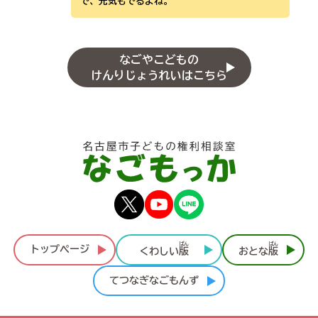
で、
元気
もでるよね。
なごやこどもの
けんりじょうれいはこちら
ばん
ばん
トップページ
くわしい
版
おとな
版
てつなぎなごもんず