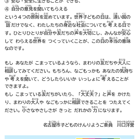
③
安心
・
安全
に
生
きることが できる、
じぶん
いけん
き
④
自分
の
意見
を
聞
いてもらえる
げんそく
さだ
せかいこ
ひ
とお
くに
という４つの
原則
を
定
めています。
世界子
どもの
日
は、
遠
い
国
の
はなし
みぢか
しゃかい
かんが
ひ
話
だけでなく、わたしたちの
身近
な
社会
についても
考
える
日
で
じぶん
とも
こえ
たいせつ
あんしん
す。ひとりひとりが
自分
や
友
だちの
声
を
大切
にし、みんなが
安心
せかい
ひ
ほんとう
いみ
して わらえる
世界
を つくっていくことが、この
日
の
本当
の
意味
なのです。
とも
おとな
もし あなたが こまっているようなら、まわりの
友
だちや
大人
に
そうだん
きも
相談
してみてください。もちろん、なごもっかも あなたの
気持
ち
かんが
き
かんが
や
考
えを
聞
いて、どうしたらいいか いっしょに
考
えることが
できますよ。
とも
だいじょうぶ
こえ
もし こまっている
友
だちがいたら、「
大丈夫
？」と
声
を かけた
おとな
そうだん
り、まわりの
大人
や なごもっかに
相談
できることを つたえてく
ちい
ちから
ださい。
小
さなやさしさが きっと だれかの
力
になります。
なごやしこ
いいん
かわぐちひろたか
名古屋市子
どものけんりようご
委員
川口洋誉