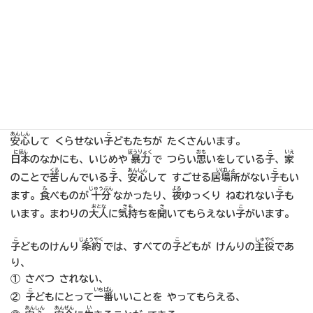
の
子
どもが しあわせに
生
きられるように」と
考
え、
毎年
11月20
せかいこ
ひ
き
日を「
世界子
どもの
日
」に
決
めました。
ねん
おな
ひ
こくれん
かいぎ
こ
じょうやく
き
そして1989
年
の
同
じ
日
、
国連
の
会議
で
子
どものけんり
条約
が
決
め
こ
まも
せかい
られました。これは、すべての
子
どものけんり を
守
るための
世界
の やくそくごとです。
せかい
いま
さて、
世界
には、
今
なお せんそうや まずしさによって、まだ
がっこう
い
た
学校
に
行
けなかったり、じゅうぶんな
食
べものが なかったり、
あんしん
こ
安心
して くらせない
子
どもたちが たくさんいます。
にほん
ぼうりょく
おも
こ
いえ
日本
のなかにも、いじめや
暴力
で つらい
思
いをしている
子
、
家
くる
こ
あんしん
いばしょ
こ
のことで
苦
しんでいる
子
、
安心
して すごせる
居場所
がない
子
もい
た
じゅうぶん
よる
こ
ます。
食
べものが
十分
なかったり、
夜
ゆっくり ねむれない
子
も
おとな
きも
き
こ
います。まわりの
大人
に
気持
ちを
聞
いてもらえない
子
がいます。
こ
じょうやく
こ
しゅやく
子
どものけんり
条約
では、すべての
子
どもが けんりの
主役
であ
り、
① さべつ されない、
こ
いちばん
②
子
どもにとって
一番
いいことを やってもらえる、
あんしん
あんぜん
い