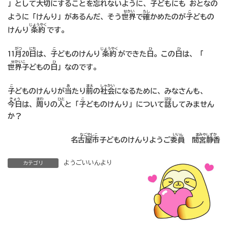
」として
大切
にすることを
忘
れないように、
子
どもにも おとなの
せかい
たし
こ
ように「けんり」があるんだ、そう
世界
で
確
かめたのが
子
どもの
じょうやく
けんり
条約
です。
がつ
にち
こ
じょうやく
ひ
ひ
11
月
20
日
は、
子
どものけんり
条約
ができた
日
。この
日
は、「
せかいこ
ひ
世界子
どもの
日
」なのです。
こ
あ
まえ
しゃかい
子
どものけんりが
当
たり
前
の
社会
になるために、みなさんも、
きょう
まわ
ひと
こ
はな
今日
は、
周
りの
人
と「
子
どものけんり」について
話
してみません
か？
なごやしこ
いいん
まみやしずか
名古屋市子
どものけんりようご
委員
間宮静香
ようごいいんより
カテゴリ