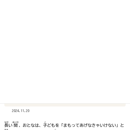
やさしい版
メニュー
なごもっかのつぶやき
トップ
やさしい版
なごもっかのつぶやき
11
月
20
日
がなんの
日
か
知
っていますか？
がつ
にち
ひ
し
11
月
20
日
がなんの
日
か
知
っていま
すか？
2024.11.20
なが
あいだ
こ
長
い
間
、おとなは、
子
どもを「まもってあげなきゃいけない」と
おも
こ