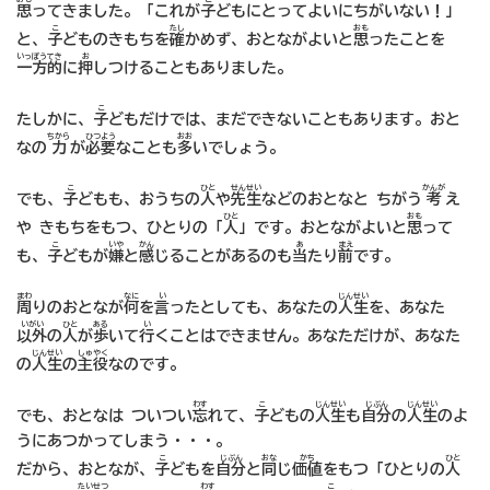
思
ってきました。「これが
子
どもにとってよいにちがいない！」
こ
たし
おも
と、
子
どものきもちを
確
かめず、おとながよいと
思
ったことを
いっぽうてき
お
一方的
に
押
しつけることもありました。
こ
たしかに、
子
どもだけでは、まだできないこともあります。おと
ちから
ひつよう
おお
なの
力
が
必要
なことも
多
いでしょう。
こ
ひと
せんせい
かんが
でも、
子
どもも、おうちの
人
や
先生
などのおとなと ちがう
考
え
ひと
おも
や きもちをもつ、ひとりの「
人
」です。おとながよいと
思
って
こ
いや
かん
あ
まえ
も、
子
どもが
嫌
と
感
じることがあるのも
当
たり
前
です。
まわ
なに
い
じんせい
周
りのおとなが
何
を
言
ったとしても、あなたの
人生
を、あなた
いがい
ひと
ある
い
以外
の
人
が
歩
いて
行
くことはできません。あなただけが、あなた
じんせい
しゅやく
の
人生
の
主役
なのです。
わす
こ
じんせい
じぶん
じんせい
でも、おとなは ついつい
忘
れて、
子
どもの
人生
も
自分
の
人生
のよ
うにあつかってしまう・・・。
こ
じぶん
おな
かち
ひと
だから、おとなが、
子
どもを
自分
と
同
じ
価値
をもつ「ひとりの
人
たいせつ
わす
こ