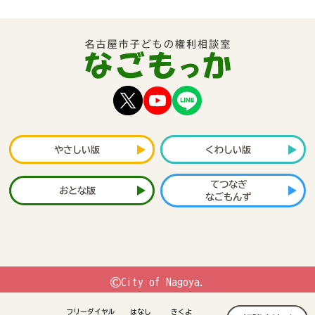
やさしい版
くわしい版
てつなぎ
おとな版
なごもんず
©
City of Nagoya.
フリーダイヤル
はなし
きくよ