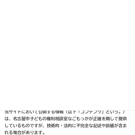
免責事項
名古屋市子どもの権利相談室なごもっかウェブサイト
（【https://nagomokka.city.nagoya.jp/cms/】、以下「当サイ
ト」という。）の利用者に対し、名古屋市子どもの権利相談室な
ごもっかの責任範囲を明確にするために以下の規定を明示しま
す。
また当サイトの利用者は、以下の内容に同意した上で利用してい
るものとみなします。
サイトの内容についての責任
当サイトにおいて公開する情報（以下「コンテンツ」という。）
は、名古屋市子どもの権利相談室なごもっかが正確を期して提供
しているものですが、技術的・法的に不完全な記述や誤植が含ま
れる場合があります。