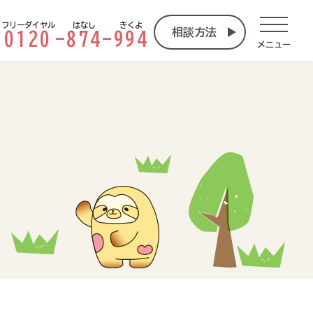
フリーダイヤル
はなし
きくよ
相談方法
0120
-
874
-
994
メニュー