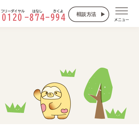
フリーダイヤル
はなし
きくよ
相談方法
0120
-
874
-
994
メニュー